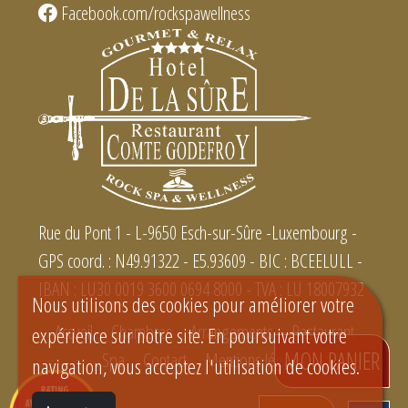
Facebook.com/rockspawellness
Rue du Pont 1 - L-9650 Esch-sur-Sûre -Luxembourg -
GPS coord. : N49.91322 - E5.93609 - BIC : BCEELULL -
IBAN : LU30 0019 3600 0694 8000 - TVA : LU 18007932
Nous utilisons des cookies pour améliorer votre
Accueil
Chambres
Arrangements
Restaurant
expérience sur notre site. En poursuivant votre
MON PANIER
Spa
Contact
Mentions légales
navigation, vous acceptez l'utilisation de cookies.