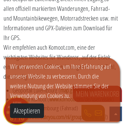
allen offiziell markierten Wanderungen, Fahrrad-
und Mountainbikewegen, Motorradstrecken usw. mit
Informationen und GPX-Dateien zum Download für
Ihr GPS.
Wir empfehlen auch Komoot.com, eine der
wichtigsten Websites für Wanderer, auf der Eislek
Wir verwenden Cookies, um Ihre Erfahrung auf
ein Konto mit über 280 Wanderungen hat, eine Zahl,
unserer Website zu verbessern. Durch die
die ständig wächst.
weitere Nutzung der Website stimmen Sie der
Geoportail Luxembourg (
map.geoportail.lu
)
MEIN WARENKORB
Verwendung von Cookies zu.
Eislek auf Komoot (
www.komoot.com/de/user/eislek
)
Skoda Tour Luxembourg (Fahrrad)
Akzeptieren
(
https://www.routeyou.com/nl/group/view/87922
)