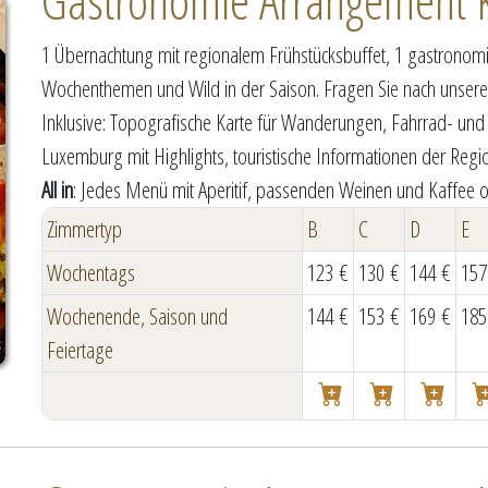
Gastronomie Arrangement 
1 Übernachtung mit regionalem Frühstücksbuffet, 1 gastronom
Wochenthemen und Wild in der Saison. Fragen Sie nach unse
Inklusive: Topografische Karte für Wanderungen, Fahrrad- und
Luxemburg mit Highlights, touristische Informationen der Regio
All in
: Jedes Menü mit Aperitif, passenden Weinen und Kaffee o
Zimmertyp
B
C
D
E
Wochentags
123 €
130 €
144 €
157
Wochenende, Saison und
144 €
153 €
169 €
185
Feiertage