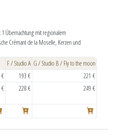
g: 1 Übernachtung mit regionalem
sche Crémant de la Moselle, Kerzen und
F / Studio A
G / Studio B / Fly to the moon
 €
193 €
221 €
 €
228 €
249 €