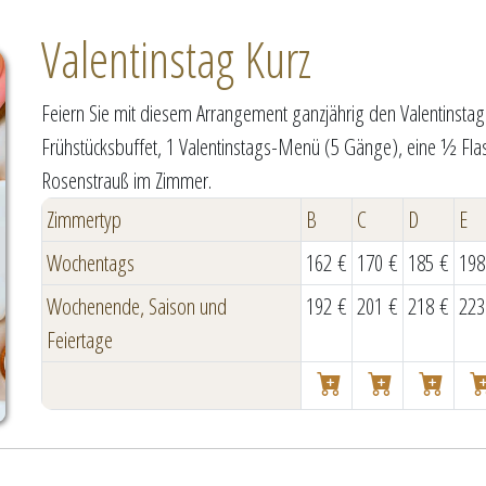
Valentinstag Kurz
Feiern Sie mit diesem Arrangement ganzjährig den Valentinsta
Frühstücksbuffet, 1 Valentinstags-Menü (5 Gänge), eine ½ Fla
Rosenstrauß im Zimmer.
Zimmertyp
B
C
D
E
Wochentags
162 €
170 €
185 €
198
Wochenende, Saison und
192 €
201 €
218 €
223
Feiertage