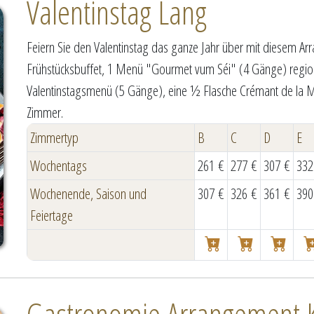
Valentinstag Lang
Feiern Sie den Valentinstag das ganze Jahr über mit diesem A
Frühstücksbuffet, 1 Menü "Gourmet vum Séi" (4 Gänge) region
Valentinstagsmenü (5 Gänge), eine ½ Flasche Crémant de la M
Zimmer.
Zimmertyp
B
C
D
E
Wochentags
261 €
277 €
307 €
332
Wochenende, Saison und
307 €
326 €
361 €
390
Feiertage