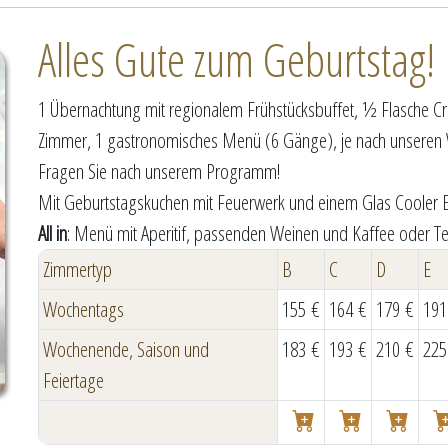
Alles Gute zum Geburtstag!
1 Übernachtung mit regionalem Frühstücksbuffet, ½ Flasche 
Zimmer, 1 gastronomisches Menü (6 Gänge), je nach unseren
Fragen Sie nach unserem Programm!
Mit Geburtstagskuchen mit Feuerwerk und einem Glas Cooler E
All in
: Menü mit Aperitif, passenden Weinen und Kaffee oder T
Zimmertyp
B
C
D
E
Wochentags
155 €
164 €
179 €
191
Wochenende, Saison und
183 €
193 €
210 €
225
Feiertage