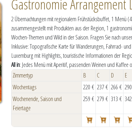
Gastronomie Arrangement 
2 Übernachtungen mit regionalem Frühstücksbuffet, 1 Menü (
zusammengestellt mit Produkten aus der Region, 1 gastronom
Wochen-Themen und Wild in der Saison. Fragen Sie nach un
Inklusive: Topografische Karte für Wanderungen, Fahrrad- und
Luxemburg mit Highlights, touristische Informationen der Regio
All in
: Jedes Menü mit Aperitif, passenden Weinen und Kaffee o
Zimmertyp
B
C
D
E
Wochentags
220 €
237 €
266 €
290
Wochenende, Saison und
259 €
279 €
313 €
342
Feiertage