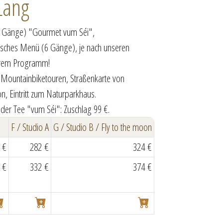
Lang
4 Gänge) "Gourmet vum Séi",
isches Menü (6 Gänge), je nach unseren
serem Programm!
 Mountainbiketouren, Straßenkarte von
n, Eintritt zum Naturparkhaus.
der Tee "vum Séi": Zuschlag 99 €.
F / Studio A
G / Studio B / Fly to the moon
 €
282 €
324 €
 €
332 €
374 €