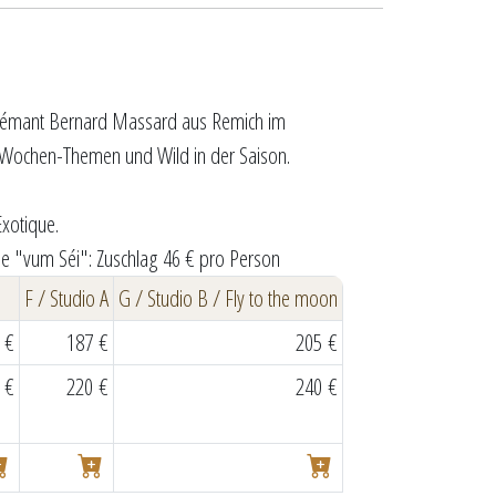
Crémant Bernard Massard aus Remich im
 Wochen-Themen und Wild in der Saison.
xotique.
ee "vum Séi": Zuschlag 46 € pro Person
F / Studio A
G / Studio B / Fly to the moon
 €
187 €
205 €
 €
220 €
240 €