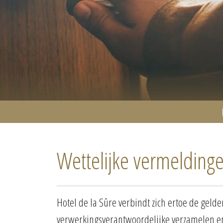
Wettelijke vermelding
Hotel de la Sûre verbindt zich ertoe de gel
verwerkingsverantwoordelijke verzamelen 