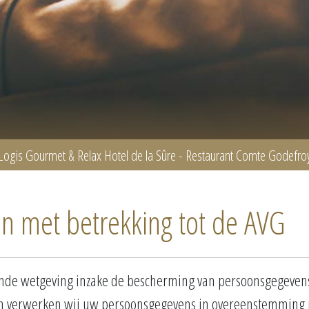
Logis Gourmet & Relax Hotel de la Sûre - Restaurant Comte Godefro
en met betrekking tot de AVG
dende wetgeving inzake de bescherming van persoonsgegevens 
en verwerken wij uw persoonsgegevens in overeenstemming