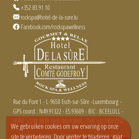
+352 83 91 10
rockspa@hotel-de-la-sure.lu
Facebook.com/rockspawellness
Rue du Pont 1 - L-9650 Esch-sur-Sûre -Luxembourg -
GPS coord. : N49.91322 - E5.93609 - BIC : BCEELULL -
IBAN : LU30 0019 3600 0694 8000 - TVA : LU 18007932
We gebruiken cookies om uw ervaring op onze
Home
Kamers
Arrangementen
Restaurant
site te verbeteren. Door verder te bladeren, gaat