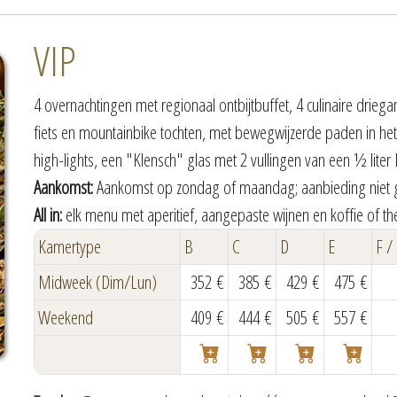
VIP
4 overnachtingen met regionaal ontbijtbuffet, 4 culinaire drie
fiets en mountainbike tochten, met bewegwijzerde paden in h
high-lights, een "Klensch" glas met 2 vullingen van een ½ liter D
Aankomst:
Aankomst op zondag of maandag; aanbieding niet ge
All in:
elk menu met aperitief, aangepaste wijnen en koffie of th
Kamertype
B
C
D
E
F /
Midweek (Dim/Lun)
352 €
385 €
429 €
475 €
Weekend
409 €
444 €
505 €
557 €