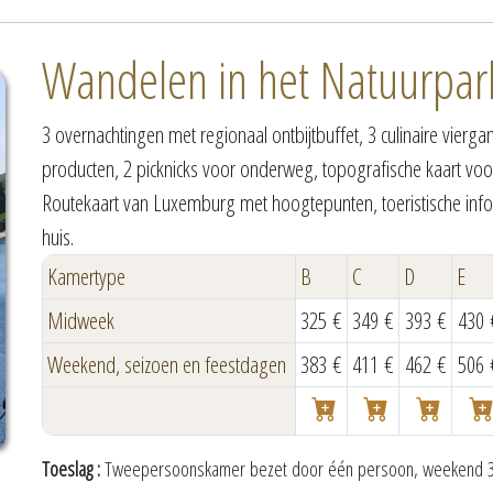
Wandelen in het Natuurpar
3 overnachtingen met regionaal ontbijtbuffet, 3 culinaire vie
producten, 2 picknicks voor onderweg, topografische kaart voo
Routekaart van Luxemburg met hoogtepunten, toeristische inform
huis.
Kamertype
B
C
D
E
Midweek
325 €
349 €
393 €
430 
Weekend, seizoen en feestdagen
383 €
411 €
462 €
506 
Toeslag :
Tweepersoonskamer bezet door één persoon, weekend 35 