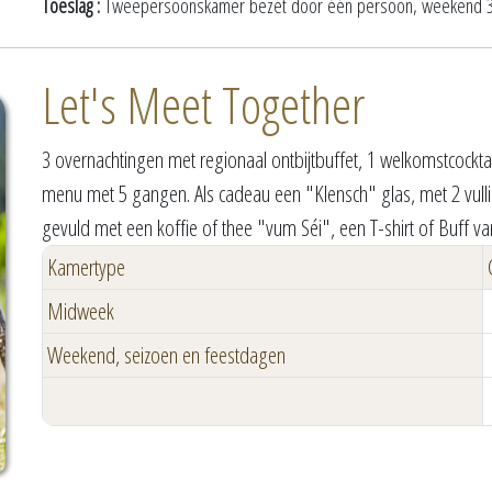
Toeslag :
Tweepersoonskamer bezet door één persoon, weekend 35 
Let's Meet Together
3 overnachtingen met regionaal ontbijtbuffet, 1 welkomstcocktai
menu met 5 gangen. Als cadeau een "Klensch" glas, met 2 vulli
gevuld met een koffie of thee "vum Séi", een T-shirt of Buff v
Kamertype
Midweek
Weekend, seizoen en feestdagen