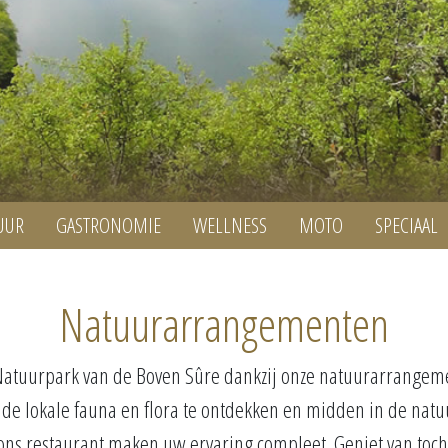
UUR
GASTRONOMIE
WELLNESS
MOTO
SPECIAAL
Natuurarrangementen
Natuurpark van de Boven Sûre dankzij onze natuurarrangeme
 de lokale fauna en flora te ontdekken en midden in de nat
ns restaurant maken uw ervaring compleet. Geniet van tochtte