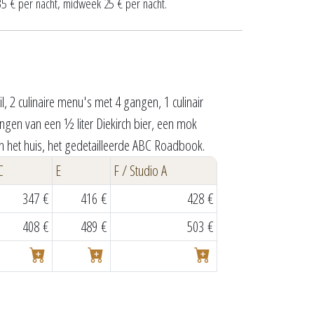
€ per nacht, midweek 25 € per nacht.
l, 2 culinaire menu's met 4 gangen, 1 culinair
ngen van een ½ liter Diekirch bier, een mok
an het huis, het gedetailleerde ABC Roadbook.
C
E
F / Studio A
347 €
416 €
428 €
408 €
489 €
503 €