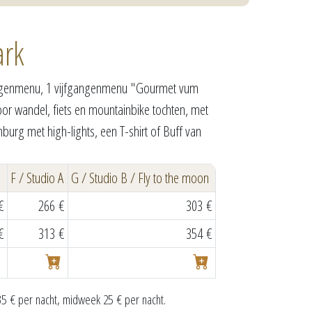
ark
egangenmenu, 1 vijfgangenmenu "Gourmet vum
oor wandel, fiets en mountainbike tochten, met
rg met high-lights, een T-shirt of Buff van
F / Studio A
G / Studio B / Fly to the moon
€
266 €
303 €
€
313 €
354 €
€ per nacht, midweek 25 € per nacht.