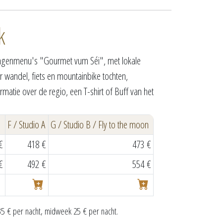
k
rgangenmenu's "Gourmet vum Séi", met lokale
r wandel, fiets en mountainbike tochten,
atie over de regio, een T-shirt of Buff van het
F / Studio A
G / Studio B / Fly to the moon
€
418 €
473 €
€
492 €
554 €
€ per nacht, midweek 25 € per nacht.