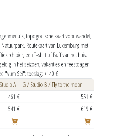
gangenmenu's, topografische kaart voor wandel,
et Natuurpark, Routekaart van Luxemburg met
iekirch bier, een T-shirt of Buff van het huis.
ldig in het seizoen, vakanties en feestdagen
ee "vum Séi": toeslag: +140 €
 Studio A
G / Studio B / Fly to the moon
461 €
551 €
541 €
619 €