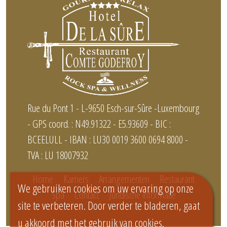
Rue du Pont 1 - L-9650 Esch-sur-Sûre -Luxembourg
- GPS coord. : N49.91322 - E5.93609 - BIC :
BCEELULL - IBAN : LU30 0019 3600 0694 8000 -
TVA : LU 18007932
Home
Kamers
Arrangementen
Restaurant
We gebruiken cookies om uw ervaring op onze
Spa
Contact
Juridische informatie
site te verbeteren. Door verder te bladeren, gaat
u akkoord met het gebruik van cookies.