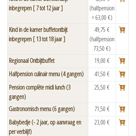
inbegrepen [ 7 tot 12 jaar ]
(halfpension
= 63,00 €)
Kind in de kamer buffetontbijt
49,75 €
inbegrepen [ 13 tot 18 jaar ]
(halfpension
73,50 €)
Regionaal Ontbijtbuffet
19,00 €
Halfpension culinair menu (4 gangen)
41,50 €
Pension complète midi lunch (3
25,50 €
gangen)
Gastronomisch menu (6 gangen)
71,50 €
Babybedje (- 2 jaar, op aanvraag en
23,00 €
per verblijf)